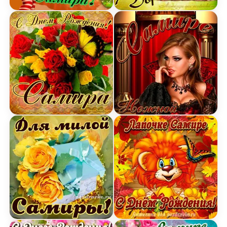
Картинка с Днем Рождения Самире с пожелание
Открытка дорогой Самир
Картинка на День Рождения Самире с букетом ж
Картинка нежной Самире
Открытка для милой Самиры с подарком и цвета
Открытка лапочке Самир