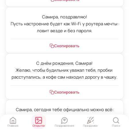
Самира, поздравляю!

Пусть настроение будет как Wi‑Fi у роутера мечты: 
ловит везде и без пароля.
Скопировать
С днём рождения, Самира!

Желаю, чтобы будильник уважал тебя, пробки 
расступались, а кофе сам находил дорогу в чашку.
Скопировать
Самира, сегодня тебе официально можно всё:

есть вкусное, смеяться громко и принимать 
комплименты без скромного «да ладно».
Главная
Открытки
Поздравления
Праздники
Поиск