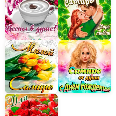
Открытка Самире на День Рождения с пожелани
Открытка с Днем Рожден
Картинка милой Самире с днем Рождения с бук
Открытка Самире от душ