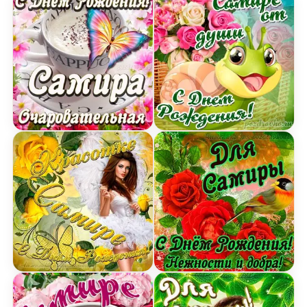
Открытка очаровательной Самире с Днем рожд
Открытка Самире от душ
Картинка красотке Самире с Днем рождения с 
Открытка для Самиры с 