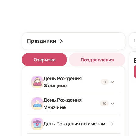
Праздники
Открытки
Поздравления
День Рождения
11
Женщине
День Рождения
Женщине
10
Мужчине
Подруге
Мужчине
День Рождения по именам
Девушке