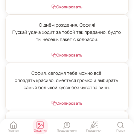
Скопировать
С днём рождения, София!

Пускай удача ходит за тобой так преданно, будто 
ты несёшь пакет с колбасой.
Скопировать
София, сегодня тебе можно всё:

опоздать красиво, смеяться громко и выбирать 
самый большой кусок без чувства вины.
Скопировать
С днём рождения, София!

Пусть кошелёк не худеет, зеркало не спорит, а 
Главная
Открытки
Поздравления
Праздники
Поиск