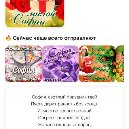
Картинка для милой Софии с подарком и розами
🔥 Сейчас чаще всего отправляют
София, светлый праздник твой

Пусть дарит радость без конца,

И счастье тёплою волной

Согреет нежные сердца.

Желаю солнечных дорог,
