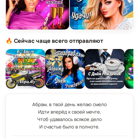
Открытка поздравляю Абрам на День Рождения 
Картинка с Днём Рожден
🔥 Сейчас чаще всего отправляют
Абрам, в твой день желаю смело

Идти вперёд к своей мечте,

Чтоб удавалось всякое дело

И счастье было в полноте.