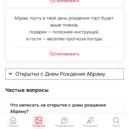
Скопировать
Абрам, пусть в твой день рождения торт будет 
выше планов,

подарки — полезнее инструкций,

а гости — веселее прогноза погоды.
Скопировать
Открытки с Днем Рождения Абраму
Частые вопросы
Что написать на открытке с днем рождения
Абраму?
Напишите коротко, но по-человечески: «Абрам, с днем
рождения! Желаю крепкого здоровья, спокойствия в
Главная
Открытки
Поздравления
Праздники
Поиск