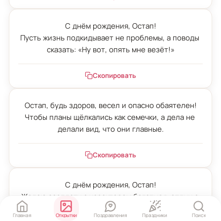
С днём рождения, Остап!

Пусть жизнь подкидывает не проблемы, а поводы 
сказать: «Ну вот, опять мне везёт!»
Скопировать
Остап, будь здоров, весел и опасно обаятелен!

Чтобы планы щёлкались как семечки, а дела не 
делали вид, что они главные.
Скопировать
С днём рождения, Остап!

Желаю зарплату с характером богатыря, отдых с 
размахом курорта и понедельники покороче.
Главная
Открытки
Поздравления
Праздники
Поиск