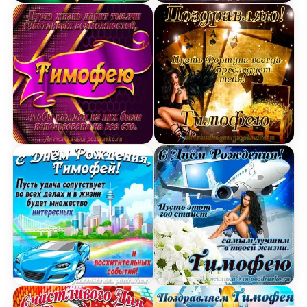
Открытка Тимофею в День Рождения, расти бол
Открытка Тимофею на Де
Открытка с Днём Рождения Тимофею с замечат
Открытка Тимофею в Ден
Картинка с Днём Рождения Тимофей с голубой 
Открытка Тимофею на де