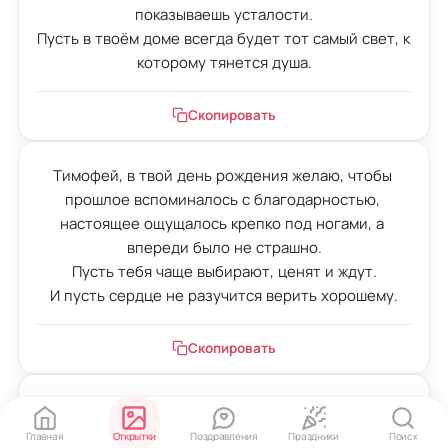
показываешь усталости.

Пусть в твоём доме всегда будет тот самый свет, к 
которому тянется душа.
Скопировать
Тимофей, в твой день рождения желаю, чтобы 
прошлое вспоминалось с благодарностью, 
настоящее ощущалось крепко под ногами, а 
впереди было не страшно.

Пусть тебя чаще выбирают, ценят и ждут.

И пусть сердце не разучится верить хорошему.
Скопировать
С днём рождения, Тимофей.

Пусть каждый новый день будет не просто датой в 
Главная
Открытки
Поздравления
Праздники
Поиск