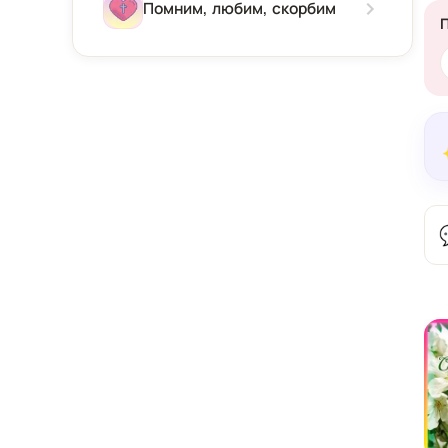
Зима
Помним, любим, скорбим
Весна
Лето
Осень