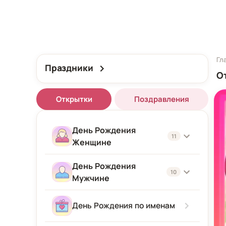
Гл
Праздники
О
Открытки
Поздравления
День Рождения
11
Женщине
День Рождения
Женщине
10
Мужчине
Подруге
Мужчине
День Рождения по именам
Девушке