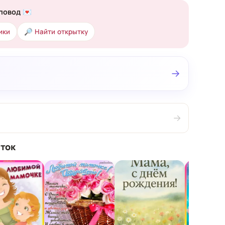
повод 💌
ики
🔎 Найти открытку
→
→
ток