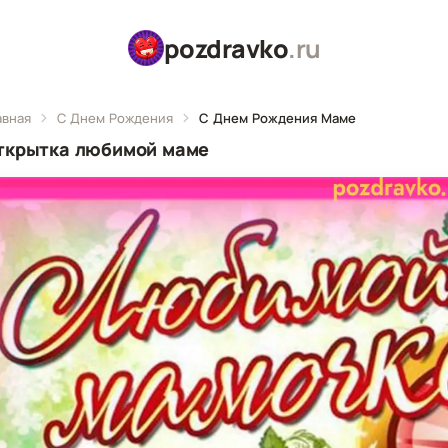
pozdravko
.ru
авная
С Днем Рождения
С Днем Рождения Маме
ткрытка любимой маме