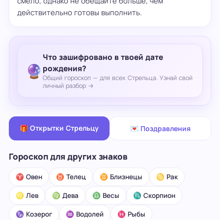
смело, однако не обещайте больше, чем
действительно готовы выполнить.
Что зашифровано в твоей дате
🔮
рождения?
Общий гороскоп — для всех Стрельца. Узнай свой
личный разбор →
🎁 Открытки Стрельцу
💌 Поздравления
Гороскоп для других знаков
♈ Овен
♉ Телец
♊ Близнецы
♋ Рак
♌ Лев
♍ Дева
♎ Весы
♏ Скорпион
♑ Козерог
♒ Водолей
♓ Рыбы