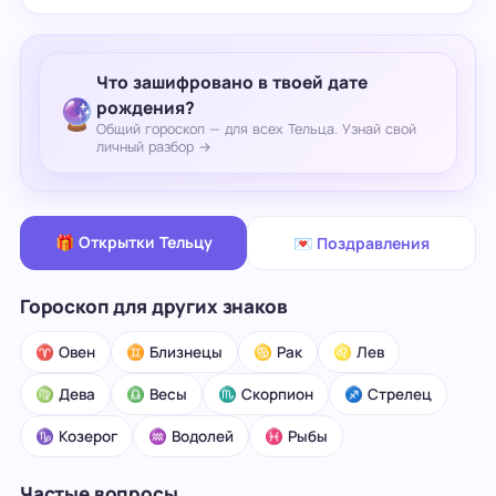
Что зашифровано в твоей дате
🔮
рождения?
Общий гороскоп — для всех Тельца. Узнай свой
личный разбор →
🎁 Открытки Тельцу
💌 Поздравления
Гороскоп для других знаков
♈ Овен
♊ Близнецы
♋ Рак
♌ Лев
♍ Дева
♎ Весы
♏ Скорпион
♐ Стрелец
♑ Козерог
♒ Водолей
♓ Рыбы
Частые вопросы