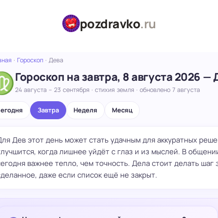
pozdravko
.ru
вная
·
Гороскоп
·
Дева
♍
Гороскоп на завтра, 8 августа 2026 — 
24 августа – 23 сентября · стихия земля · обновлено 7 августа
егодня
Завтра
Неделя
Месяц
Для Дев этот день может стать удачным для аккуратных реш
улучшится, когда лишнее уйдёт с глаз и из мыслей. В общени
сегодня важнее тепло, чем точность. Дела стоит делать шаг 
сделанное, даже если список ещё не закрыт.