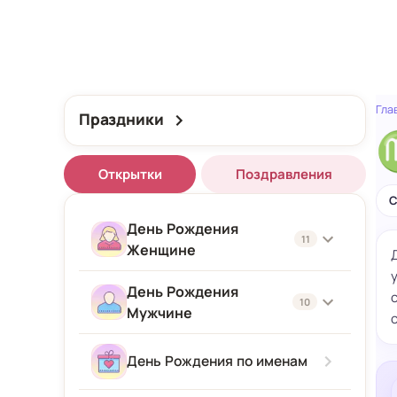
Гла
Праздники
Открытки
Поздравления
С
День Рождения
11
Женщине
День Рождения
Женщине
10
Мужчине
Подруге
Мужчине
День Рождения по именам
Девушке