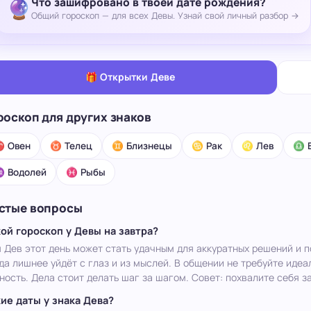
Что зашифровано в твоей дате рождения?
🔮
Общий гороскоп — для всех Девы. Узнай свой личный разбор →
🎁 Открытки Деве
роскоп для других знаков
 Овен
♉ Телец
♊ Близнецы
♋ Рак
♌ Лев
♎ 
 Водолей
♓ Рыбы
стые вопросы
ой гороскоп у Девы на завтра?
 Дев этот день может стать удачным для аккуратных решений и 
да лишнее уйдёт с глаз и из мыслей. В общении не требуйте идеа
ность. Дела стоит делать шаг за шагом. Совет: похвалите себя з
ие даты у знака Дева?