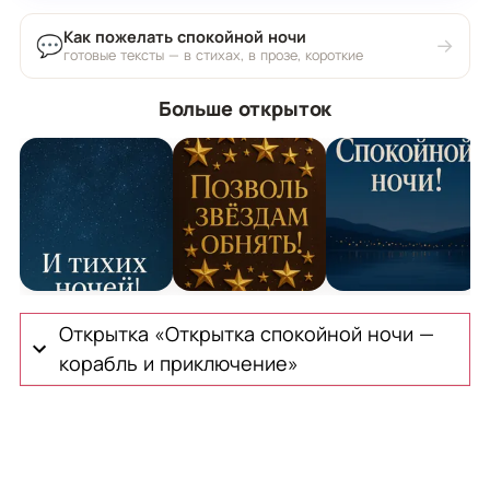
Как пожелать спокойной ночи
💬
→
готовые тексты — в стихах, в прозе, короткие
Больше открыток
Открытка Спокойной Ночи с Небом
Открытка Спокойной Ночи со Звез
Открытка спокойно
О
Открытка «Открытка спокойной ночи —
корабль и приключение»