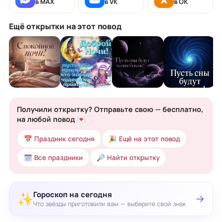
в MAX
в VK
в OK
Ещё открытки на этот повод
Получили открытку? Отправьте свою — бесплатно,
на любой повод 💌
📅 Праздник сегодня
🎉 Ещё на этот повод
🗓 Все праздники
🔎 Найти открытку
Гороскоп на сегодня
✨
→
Что звёзды приготовили вам — выберите свой знак