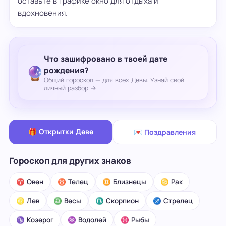
оставьте в графике окно для отдыха и
вдохновения.
Что зашифровано в твоей дате
🔮
рождения?
Общий гороскоп — для всех Девы. Узнай свой
личный разбор →
🎁 Открытки Деве
💌 Поздравления
Гороскоп для других знаков
♈ Овен
♉ Телец
♊ Близнецы
♋ Рак
♌ Лев
♎ Весы
♏ Скорпион
♐ Стрелец
♑ Козерог
♒ Водолей
♓ Рыбы