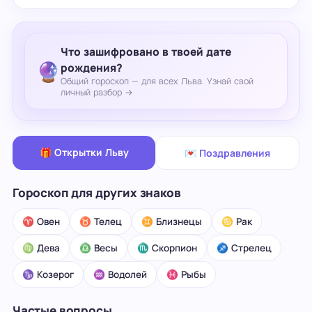
Что зашифровано в твоей дате
🔮
рождения?
Общий гороскоп — для всех Льва. Узнай свой
личный разбор →
🎁 Открытки Льву
💌 Поздравления
Гороскоп для других знаков
♈ Овен
♉ Телец
♊ Близнецы
♋ Рак
♍ Дева
♎ Весы
♏ Скорпион
♐ Стрелец
♑ Козерог
♒ Водолей
♓ Рыбы
Частые вопросы