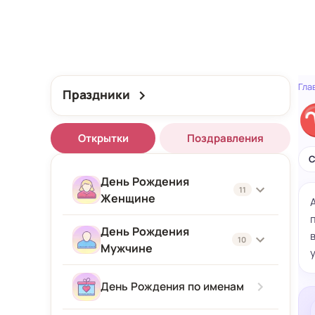
Гла
Праздники
Открытки
Поздравления
С
День Рождения
11
Женщине
День Рождения
Женщине
10
Мужчине
Подруге
Мужчине
День Рождения по именам
Девушке