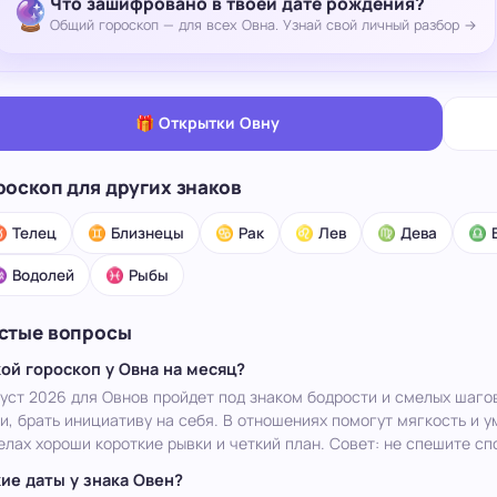
Что зашифровано в твоей дате рождения?
🔮
Общий гороскоп — для всех Овна. Узнай свой личный разбор →
🎁 Открытки Овну
роскоп для других знаков
 Телец
♊ Близнецы
♋ Рак
♌ Лев
♍ Дева
♎ 
 Водолей
♓ Рыбы
стые вопросы
ой гороскоп у Овна на месяц?
уст 2026 для Овнов пройдет под знаком бодрости и смелых шаго
и, брать инициативу на себя. В отношениях помогут мягкость и 
елах хороши короткие рывки и четкий план. Совет: не спешите сп
ие даты у знака Овен?