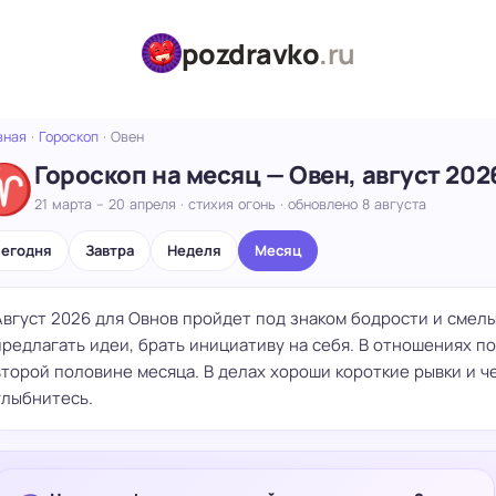
pozdravko
.ru
вная
·
Гороскоп
·
Овен
♈
Гороскоп на месяц — Овен, август 202
21 марта – 20 апреля · стихия огонь · обновлено 8 августа
егодня
Завтра
Неделя
Месяц
Август 2026 для Овнов пройдет под знаком бодрости и смелы
предлагать идеи, брать инициативу на себя. В отношениях п
второй половине месяца. В делах хороши короткие рывки и че
улыбнитесь.