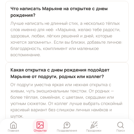
Что написать Марьяне на открытке с днем
рождения?
Лучше написать не длинный стих, а несколько тёплых
слов именно для неё: «Марьяна, желаю тебе радости,
здоровья, любви, лёгких решений и дней, которые
хочется запомнить». Если вы близки, добавьте личное:
благодарность, комплимент или маленькое
воспоминание.
Какая открытка с днем рождения подойдет
Марьяне от подруги, родных или коллег?
От подруги уместна яркая или нежная открытка с
живым, чуть эмоциональным текстом. От родных —
более тёплая, семейная, с цветами, сердцами или
уютным сюжетом. От коллег лучше выбрать спокойный
красивый вариант без слишком личных намёков и
шуток.
Как подписать открытку: Марьяна, Марьяночка
Главная
Открытки
Поздравления
Праздники
Поиск