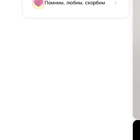
Зима
Помним, любим, скорбим
Весна
Лето
Осень
От