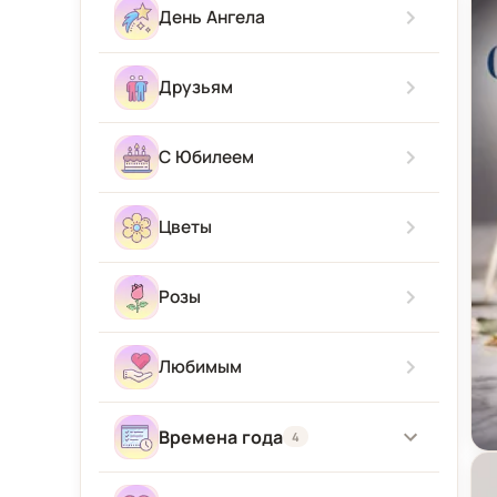
Скучаю
С новорожденным
День Ангела
Приятного аппетита
Прости Меня
С приездом
Друзьям
Привет
С Юбилеем
Цветы
Розы
Любимым
Времена года
4
От