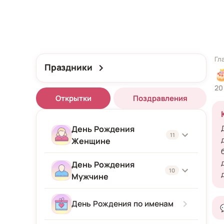
Гл
Праздники

20
Открытки
Поздравления
День Рождения
11
Женщине
День Рождения
Женщине
10
Мужчине
Подруге
Мужчине
День Рождения по именам
Девушке