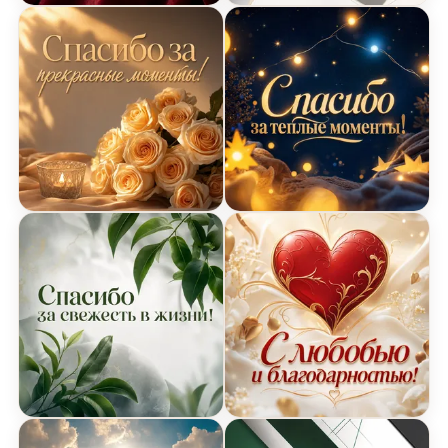
Бархатная открытка Спасибо
Минималистская открытк
Тёплая открытка Спасибо
Праздничная открытка С
Элегантная открытка Спасибо с листьями
Люксовая открытка Спас