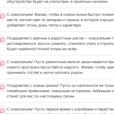
обустройство будет не хлопотами, а приятным началом.
С новосельем! Желаю, чтобы в новом жилье быстро появи
месте, мягкий свет по вечерам и тишина, в которой хорош
добавляет этому дому тепла и характера.
Поздравляю с важным и радостным шагом — новосельем! П
договариваться, вкусно ужинать, спокойно спать и строить
будет надёжной точкой опоры во всём.
С новосельем! Пусть ремонтные мелочи заканчиваются быст
нового пространства остаётся надолго. Желаю, чтобы зде
принимать гостей и уютно молчать рядом.
Поздравляю с новым домом! Пусть он наполнится не тольк
семейными привычками, смешными историями, любимыми за
станет для вас по-настоящему своим.
С новосельем! Пусть первое время с коробками и переста