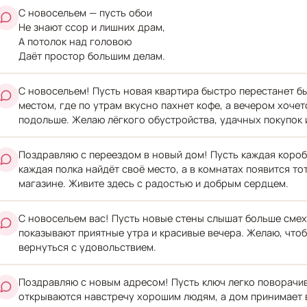
С новосельем — пусть обои
Не знают ссор и лишних драм,
А потолок над головою
Даёт простор большим делам.
С новосельем! Пусть новая квартира быстро перестанет б
местом, где по утрам вкусно пахнет кофе, а вечером хочет
подольше. Желаю лёгкого обустройства, удачных покупок 
Поздравляю с переездом в новый дом! Пусть каждая коробк
каждая полка найдёт своё место, а в комнатах появится то
магазине. Живите здесь с радостью и добрым сердцем.
С новосельем вас! Пусть новые стены слышат больше смеха
показывают приятные утра и красивые вечера. Желаю, чтоб
вернуться с удовольствием.
Поздравляю с новым адресом! Пусть ключ легко поворачив
открываются навстречу хорошим людям, а дом принимает в