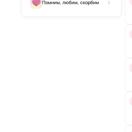
Зима
Помним, любим, скорбим
Весна
Лето
Осень