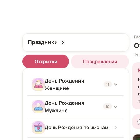
Гл
Праздники
О
14
Открытки
Поздравления
День Рождения
11
Женщине
День Рождения
Женщине
10
Мужчине
Подруге
Мужчине
День Рождения по именам
Девушке