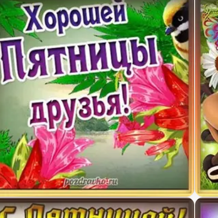
крытка хорошей пятницы друзья
Прико