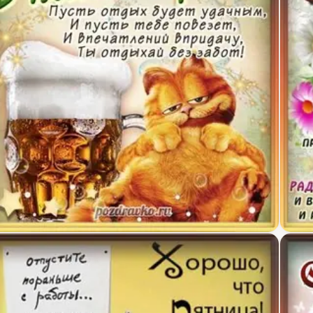
крытка с пятницей с бокалом, котом и пожеланием
Крас