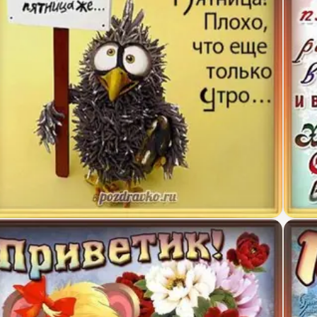
икольная открытка на пятницу с добрым утром пя
Весел