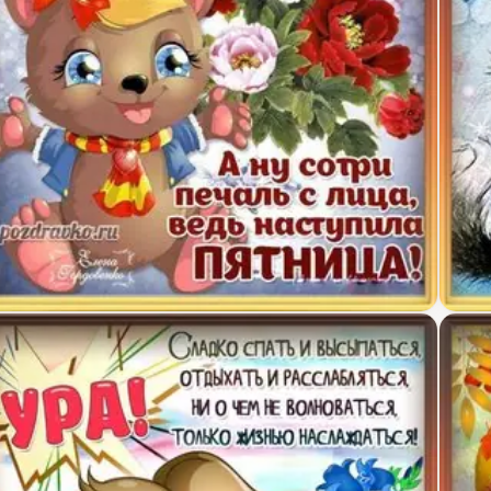
селая открытка на пятницу с красивым букетом ц
Откры