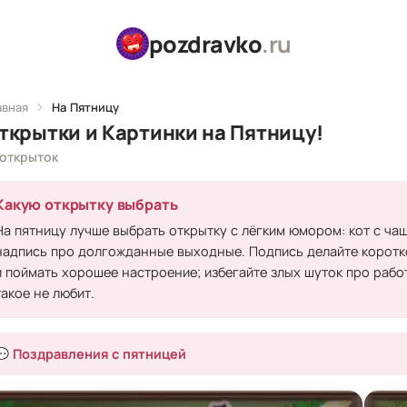
pozdravko
.ru
авная
На Пятницу
ткрытки и Картинки на Пятницу!
 открыток
Какую открытку выбрать
На пятницу лучше выбрать открытку с лёгким юмором: кот с чаш
надпись про долгожданные выходные. Подпись делайте коротко
и поймать хорошее настроение; избегайте злых шуток про работ
такое не любит.
💬 Поздравления с пятницей