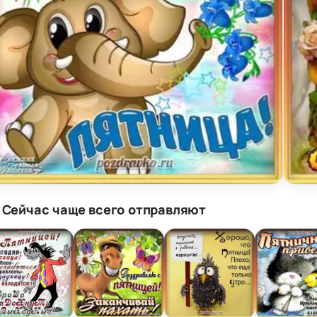
крытка ура пятница со слонёнком и цветами
Откры
 Сейчас чаще всего отправляют