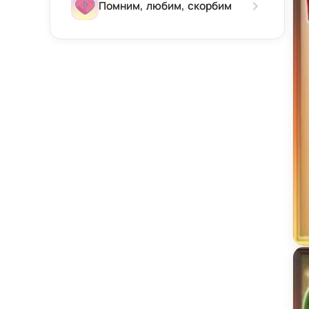
Зима
Помним, любим, скорбим
Весна
Лето
Осень
Ве