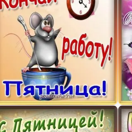
селая открытка к пятнице кончай работу
Откры