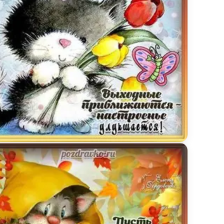
ветов и пожеланием
тка к пятнице пятничный приветик с котенком и ц