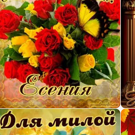
ртинка на День Рождения Есении с букетом желты
Карт