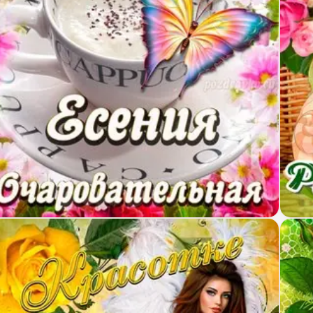
крытка очаровательной Есении с Днем рождения
Откр