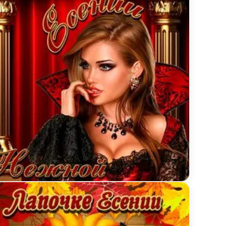
х и красных роз
инка нежной Есении на День рождения