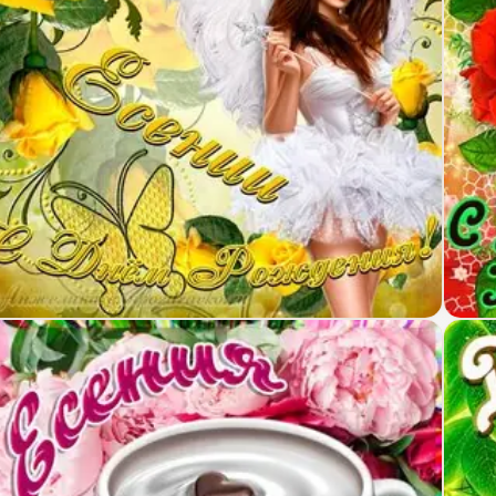
ртинка красотке Есении с Днем рождения с девуш
Откр