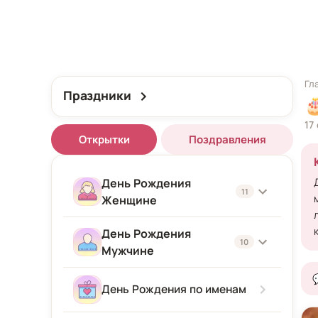
Гл
Праздники

17
Открытки
Поздравления
День Рождения
11
Женщине
День Рождения
Женщине
10
Мужчине
Подруге
Мужчине
День Рождения по именам
Девушке