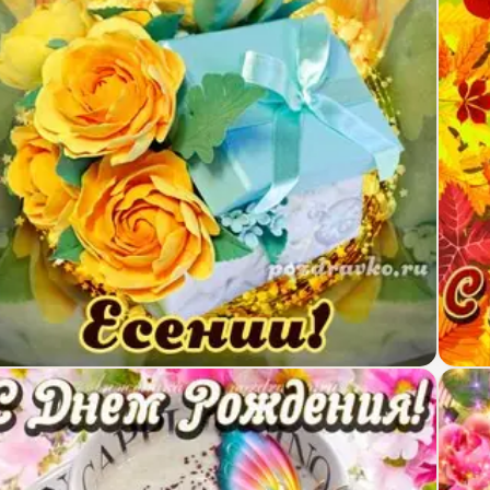
крытка для милой Есении с подарком и цветами
Откр