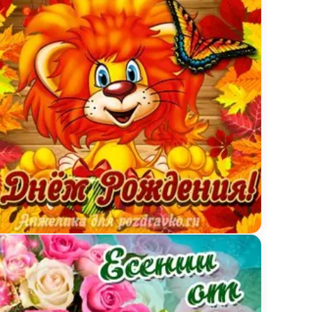
ытка лапочке Есении с мультяшным львенком