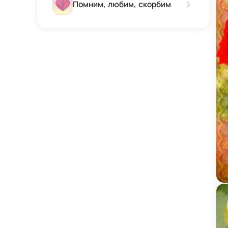
Зима
Помним, любим, скорбим
Весна
Лето
Осень
Ка