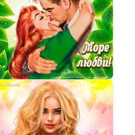
есны в душе
ытка с Днем Рождения для Есении с целующейся п