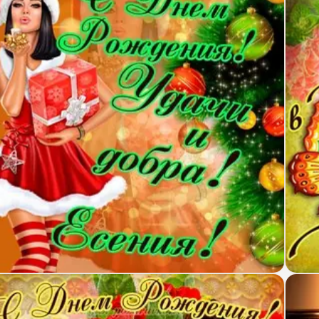
ртинка с Днем Рождения Есении с пожеланием и к
Откр