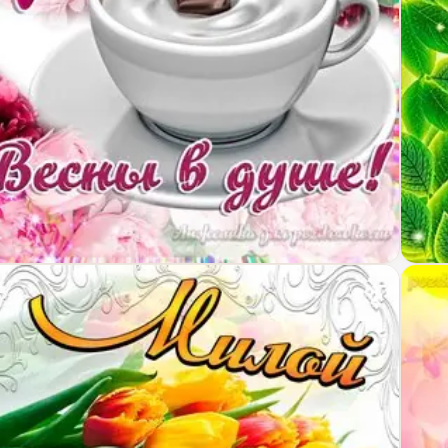
крытка Есении на День Рождения с пожеланием в
Откр