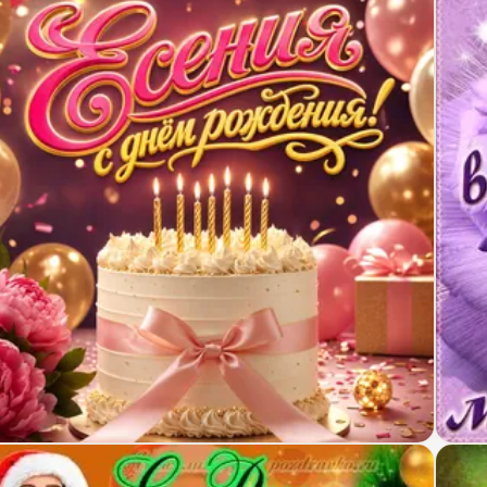
крытка с Днем Рождения Есении с праздничным то
Откр