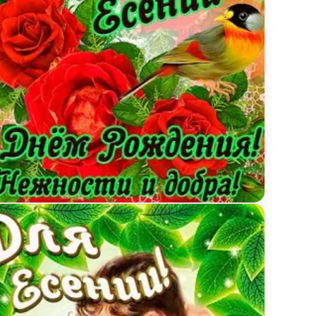
кой и желтыми розами
ытка для Есении с Днем рождения с пожеланием н