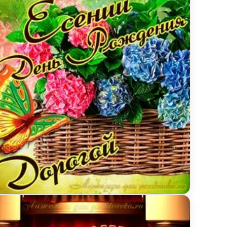
расивой девушкой
ытка дорогой Есении в День рождения с корзинкой