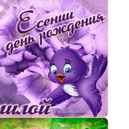
ртом и свечами
ытка милой Есении в День Рождения с забавной пт