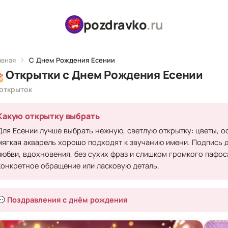
pozdravko
.ru
авная
С Днем Рождения Есении

Открытки с Днем Рождения Есении
 открыток
Какую открытку выбрать
Для Есении лучше выбрать нежную, светлую открытку: цветы, о
мягкая акварель хорошо подходят к звучанию имени. Подпись д
любви, вдохновения, без сухих фраз и слишком громкого пафоса
конкретное обращение или ласковую деталь.
💬 Поздравления с днём рождения