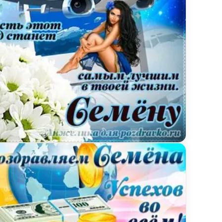
й и пожеланием
ытка Семену на день рождения с красивым пожел