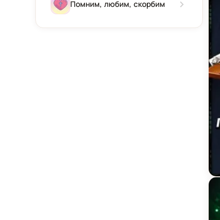
Зима
Помним, любим, скорбим
Весна
Лето
Осень
Ка