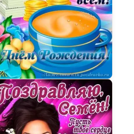
енального везения
ытка поздравляем Семена с Днем Рождения желае