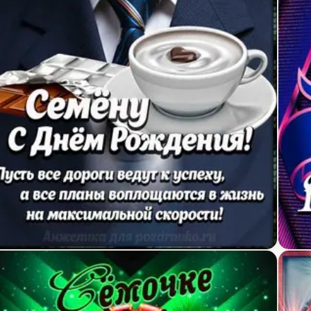
ртинка Семену с Днем Рождения с галстуком, коф
Откр