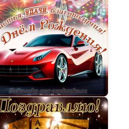
здоровым и сильным
ытка Семену на День Рождения с пожеланием счаст