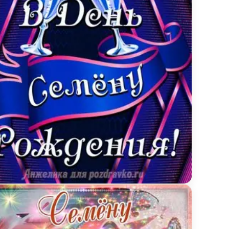
е и пожеланием
ытка Семену в День Рождения с бокалами