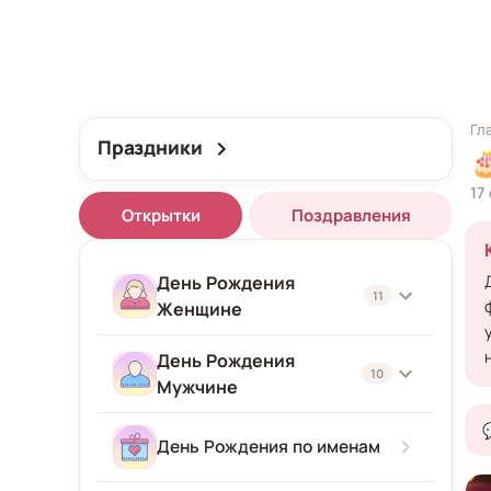
Гл
Праздники

17
Открытки
Поздравления
День Рождения
11
Женщине
День Рождения
Женщине
10
Мужчине
Подруге
Мужчине
День Рождения по именам
Девушке