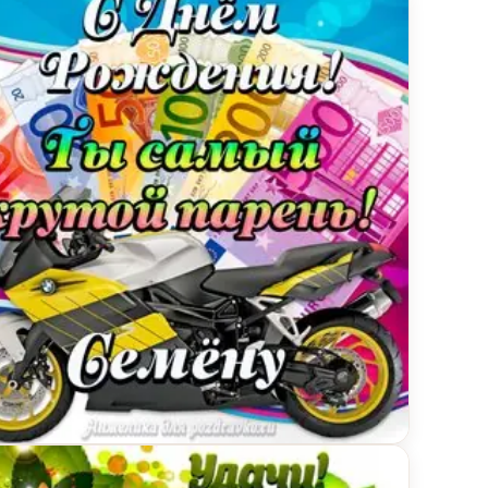
том и свечами
инка с Днем Рождения Семену, ты самый крутой п