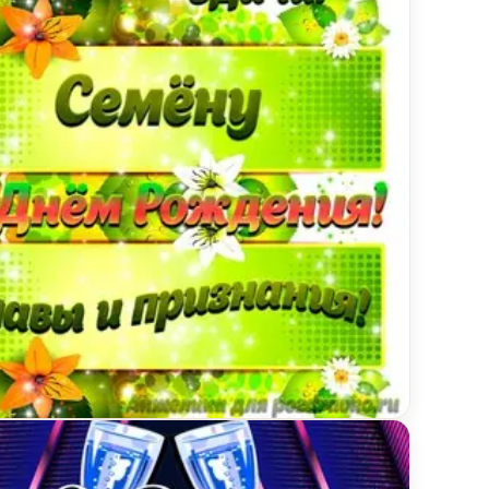
красивой девушкой
инка Семену с Днем рождения с пожеланием славы