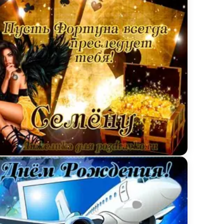
м пожеланием
ытка Семену в День Рождения с сундуком денег и