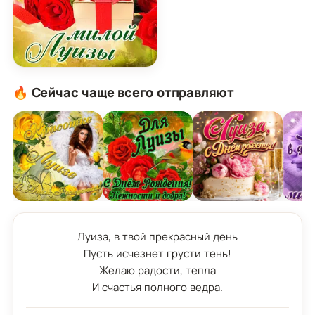
Картинка для милой Луизы с подарком и розами
🔥 Сейчас чаще всего отправляют
Луиза, в твой прекрасный день

Пусть исчезнет грусти тень!

Желаю радости, тепла

И счастья полного ведра.