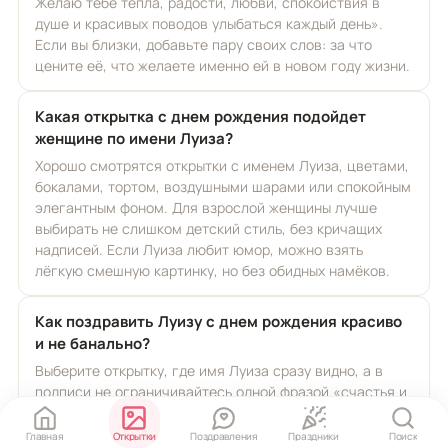
Желаю тебе тепла, радости, любви, спокойствия в
душе и красивых поводов улыбаться каждый день».
Если вы близки, добавьте пару своих слов: за что
цените её, что желаете именно ей в новом году жизни.
Какая открытка с днем рождения подойдет
женщине по имени Луиза?
Хорошо смотрятся открытки с именем Луиза, цветами,
бокалами, тортом, воздушными шарами или спокойным
элегантным фоном. Для взрослой женщины лучше
выбирать не слишком детский стиль, без кричащих
надписей. Если Луиза любит юмор, можно взять
лёгкую смешную картинку, но без обидных намёков.
Как поздравить Луизу с днем рождения красиво
и не банально?
Выберите открытку, где имя Луиза сразу видно, а в
подписи не ограничивайтесь одной фразой «счастья и
здоровья». Лучше добавить живое пожелание:
вдохновения, приятных встреч, внутренней силы,
Главная
Открытки
Поздравления
Праздники
Поиск