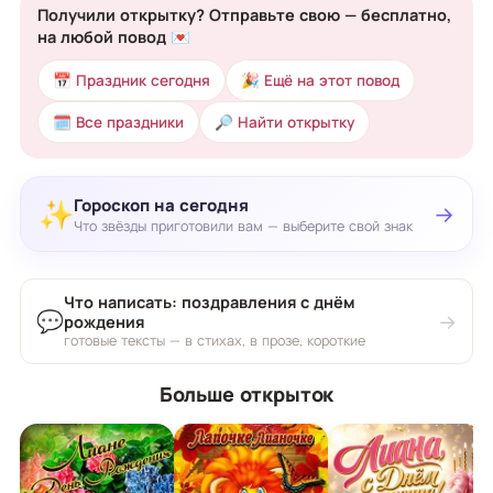
Получили открытку? Отправьте свою — бесплатно,
на любой повод 💌
📅 Праздник сегодня
🎉 Ещё на этот повод
🗓 Все праздники
🔎 Найти открытку
Гороскоп на сегодня
✨
→
Что звёзды приготовили вам — выберите свой знак
Что написать: поздравления с днём
💬
→
рождения
готовые тексты — в стихах, в прозе, короткие
Больше открыток