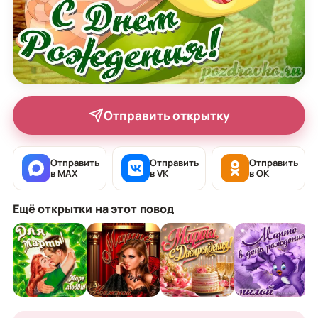
Отправить открытку
Отправить
Отправить
Отправить
в MAX
в VK
в OK
Ещё открытки на этот повод