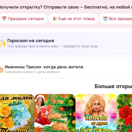
Получили открытку? Отправьте свою — бесплатно, на любой 
📅 Праздник сегодня
🎉 Ещё на этот повод
🗓 Все праздн
Гороскоп на сегодня
✨
Что звёзды приготовили вам — выберите свой знак
Именины Таисии: когда день ангела
🎂
значение имени и даты именин
Больше откры