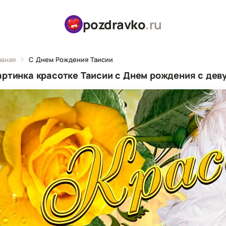
pozdravko
.ru
авная
С Днем Рождения Таисии
артинка красотке Таисии с Днем рождения с дев