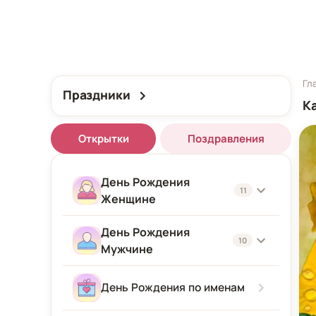
Гл
Праздники
К
Открытки
Поздравления
День Рождения
11
Женщине
День Рождения
Женщине
10
Мужчине
Подруге
Мужчине
День Рождения по именам
Девушке