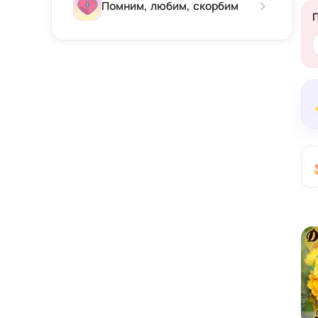
Зима
Помним, любим, скорбим
Весна
Лето
Осень