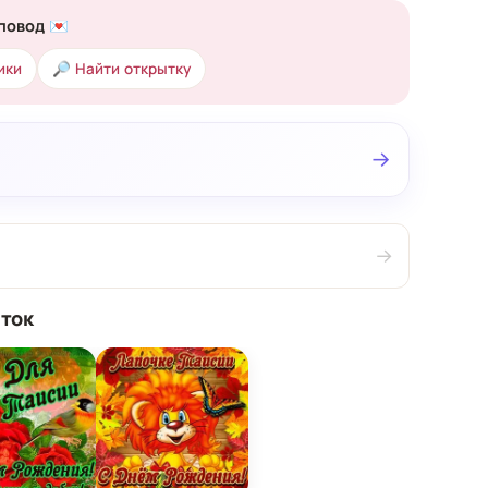
повод 💌
ики
🔎 Найти открытку
→
→
ток