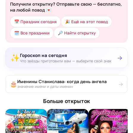
Получили открытку? Отправьте свою — бесплатно,
на любой повод 💌
📅 Праздник сегодня
🎉 Ещё на этот повод
🗓 Все праздники
🔎 Найти открытку
Гороскоп на сегодня
✨
→
Что звёзды приготовили вам — выберите свой знак
Именины Станислава: когда день ангела
🎂
→
значение имени и даты именин
Больше открыток