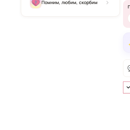
Зима
Помним, любим, скорбим
Весна
Лето
Осень