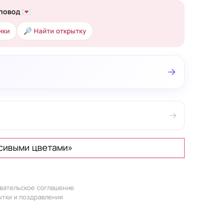
повод 💌
ики
🔎 Найти открытку
→
→
асивыми цветами»
вательское соглашение
ытки и поздравления