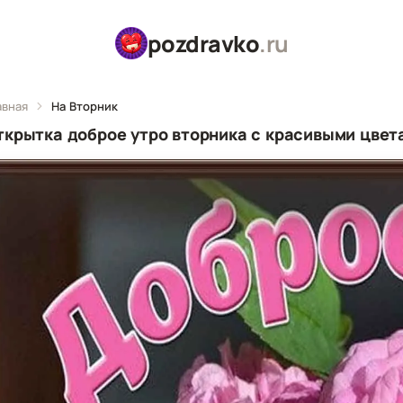
pozdravko
.ru
авная
На Вторник
ткрытка доброе утро вторника с красивыми цвет