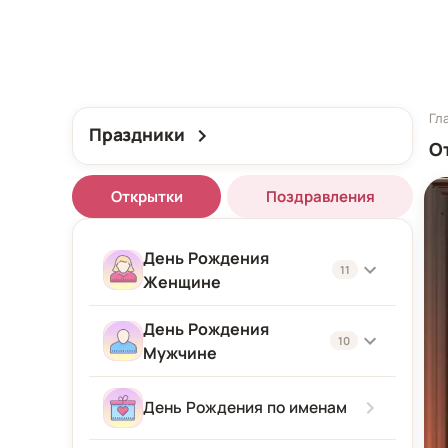
Гл
Праздники
О
Открытки
Поздравления
День Рождения
11
Женщине
День Рождения
Женщине
10
Мужчине
Подруге
Мужчине
День Рождения по именам
Девушке