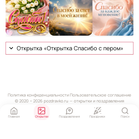
Открытка ко Всемирному дню «спасибо» с букетом 
Сияющее утро - поздравительная о
Нежная открытка 
П
Открытка «Открытка Спасибо с пером»
Политика конфиденциальности
·
Пользовательское соглашение
© 2020 ‒ 2026 pozdravko.ru — открытки и поздравления
Главная
Открытки
Поздравления
Праздники
Поиск