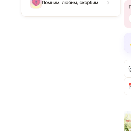
Зима
Помним, любим, скорбим
Весна
Лето
Осень