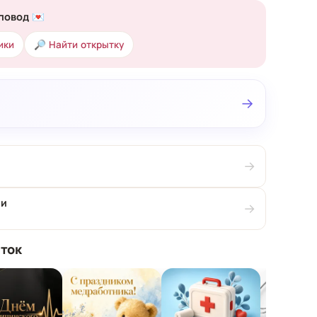
повод 💌
ики
🔎 Найти открытку
→
→
ии
→
ток