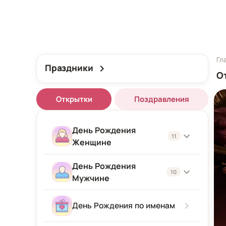
Гл
Праздники
О
Открытки
Поздравления
День Рождения
11
Женщине
День Рождения
Женщине
10
Мужчине
Подруге
Мужчине
День Рождения по именам
Девушке