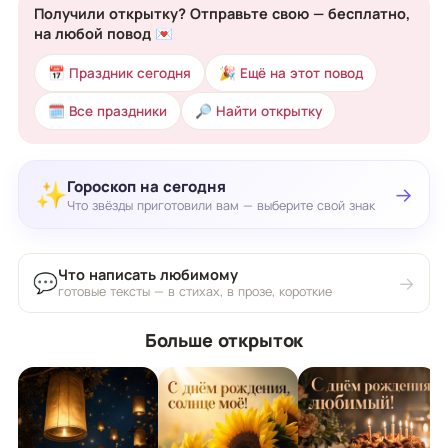
Получили открытку? Отправьте свою — бесплатно,
на любой повод 💌
📅 Праздник сегодня
🎉 Ещё на этот повод
🗓 Все праздники
🔎 Найти открытку
Гороскоп на сегодня
✨
→
Что звёзды приготовили вам — выберите свой знак
Что написать любимому
💬
→
готовые тексты — в стихах, в прозе, короткие
Больше открыток