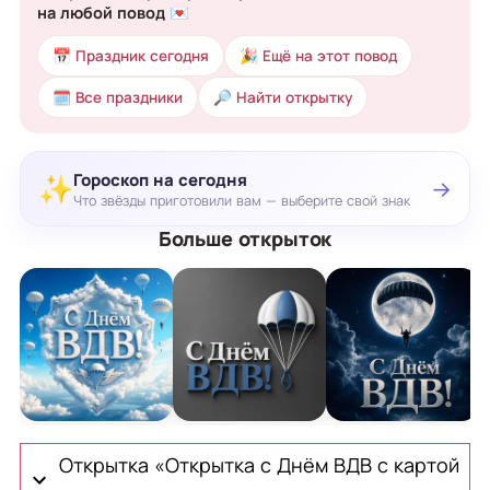
на любой повод 💌
📅 Праздник сегодня
🎉 Ещё на этот повод
🗓 Все праздники
🔎 Найти открытку
Гороскоп на сегодня
✨
→
Что звёзды приготовили вам — выберите свой знак
Больше открыток
Открытка с Днём ВДВ с облачным щитом
Открытка с Днём ВДВ с лаконичны
Открытка с Днём 
О
Открытка «Открытка с Днём ВДВ с картой