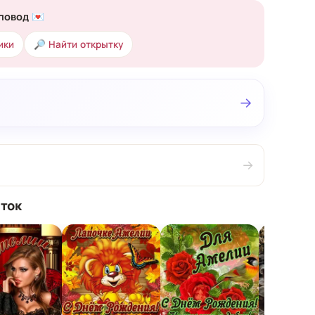
повод 💌
ики
🔎 Найти открытку
→
→
ток