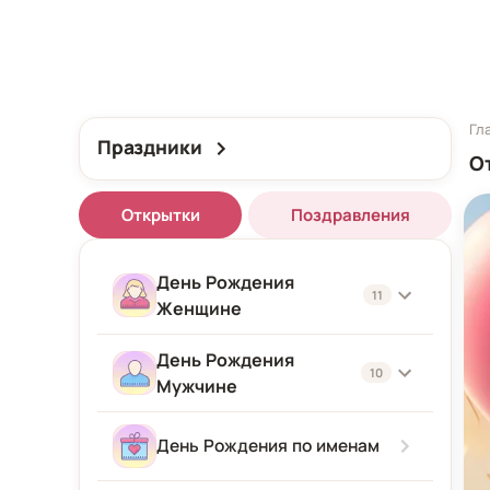
Гл
Праздники
О
Открытки
Поздравления
День Рождения
11
Женщине
День Рождения
Женщине
10
Мужчине
Подруге
Мужчине
День Рождения по именам
Девушке