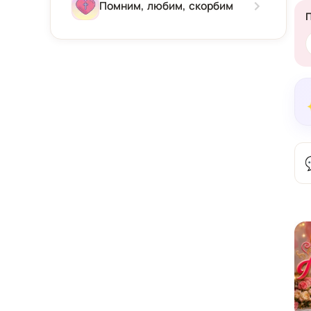
Зима
Помним, любим, скорбим
Весна
Лето
Осень