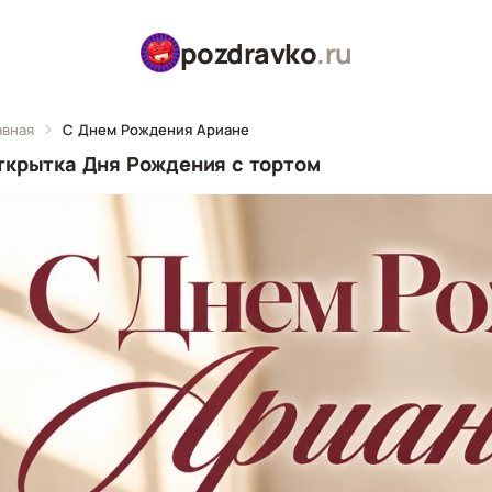
pozdravko
.ru
авная
С Днем Рождения Ариане
ткрытка Дня Рождения с тортом