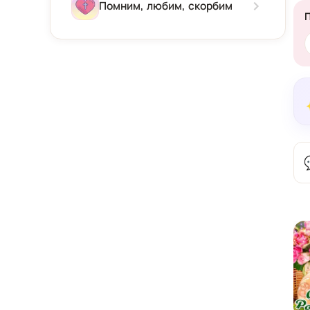
Зима
Помним, любим, скорбим
Весна
Лето
Осень