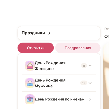
Гл
Праздники
О
Открытки
Поздравления
День Рождения
11
Женщине
День Рождения
Женщине
10
Мужчине
Подруге
Мужчине
День Рождения по именам
Девушке