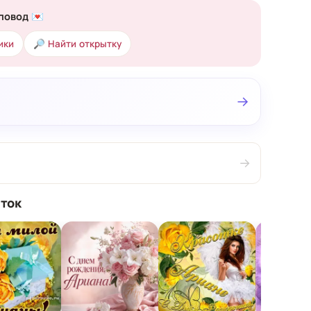
повод 💌
ики
🔎 Найти открытку
→
→
ток