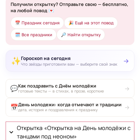
Получили открытку? Отправьте свою — бесплатно,
на любой повод 💌
📅 Праздник сегодня
🎉 Ещё на этот повод
🗓 Все праздники
🔎 Найти открытку
Гороскоп на сегодня
✨
→
Что звёзды приготовили вам — выберите свой знак
Как поздравить с Днём молодёжи
💬
→
готовые тексты — в стихах, в прозе, короткие
День молодежи: когда отмечают и традиции
📅
→
дата, история и поздравления к празднику
Открытка «Открытка на День молодёжи с
танцами под неоном»