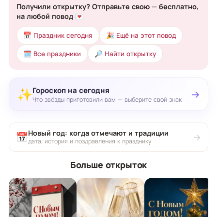
Получили открытку? Отправьте свою — бесплатно,
на любой повод 💌
📅 Праздник сегодня
🎉 Ещё на этот повод
🗓 Все праздники
🔎 Найти открытку
Гороскоп на сегодня
✨
→
Что звёзды приготовили вам — выберите свой знак
Новый год: когда отмечают и традиции
📅
→
дата, история и поздравления к празднику
Больше открыток