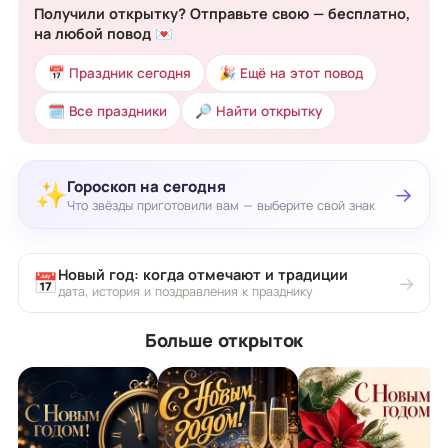
Получили открытку? Отправьте свою — бесплатно,
на любой повод 💌
📅 Праздник сегодня
🎉 Ещё на этот повод
🗓 Все праздники
🔎 Найти открытку
Гороскоп на сегодня
✨
→
Что звёзды приготовили вам — выберите свой знак
Новый год: когда отмечают и традиции
📅
→
дата, история и поздравления к празднику
Больше открыток