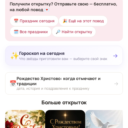
Получили открытку? Отправьте свою — бесплатно,
на любой повод 💌
📅 Праздник сегодня
🎉 Ещё на этот повод
🗓 Все праздники
🔎 Найти открытку
Гороскоп на сегодня
✨
→
Что звёзды приготовили вам — выберите свой знак
Рождество Христово: когда отмечают и
📅
→
традиции
дата, история и поздравления к празднику
Больше открыток