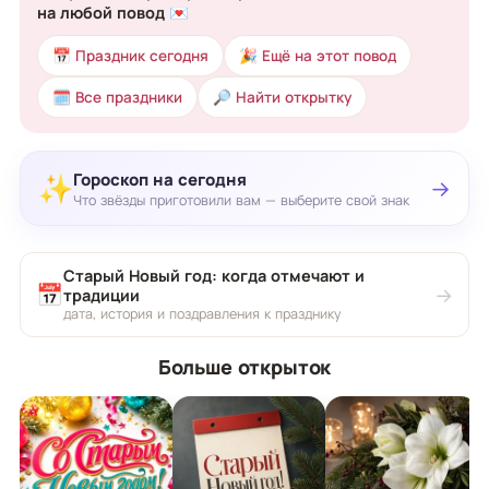
на любой повод 💌
📅 Праздник сегодня
🎉 Ещё на этот повод
🗓 Все праздники
🔎 Найти открытку
Гороскоп на сегодня
✨
→
Что звёзды приготовили вам — выберите свой знак
Старый Новый год: когда отмечают и
📅
→
традиции
дата, история и поздравления к празднику
Больше открыток