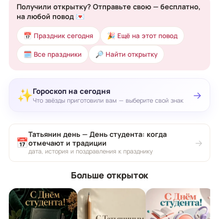
Получили открытку? Отправьте свою — бесплатно,
на любой повод 💌
📅 Праздник сегодня
🎉 Ещё на этот повод
🗓 Все праздники
🔎 Найти открытку
Гороскоп на сегодня
✨
→
Что звёзды приготовили вам — выберите свой знак
Татьянин день — День студента: когда
📅
→
отмечают и традиции
дата, история и поздравления к празднику
Больше открыток