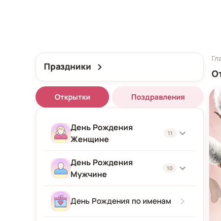
Гл
Праздники
О
Открытки
Поздравления
День Рождения
11
Женщине
День Рождения
Женщине
10
Мужчине
Подруге
Мужчине
День Рождения по именам
Девушке