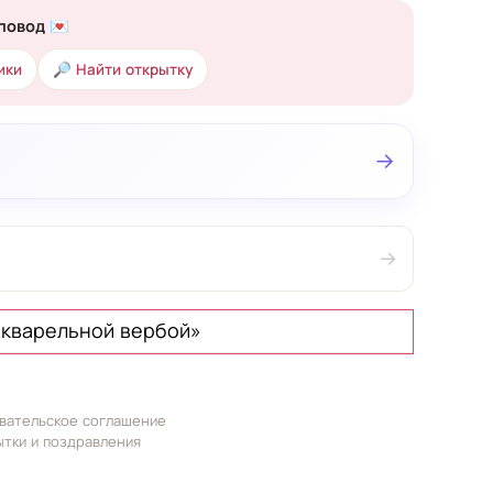
повод 💌
ики
🔎 Найти открытку
→
→
акварельной вербой»
вательское соглашение
ытки и поздравления