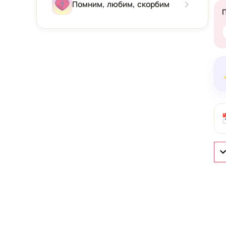
Зима
Помним, любим, скорбим
Весна
Лето
Осень