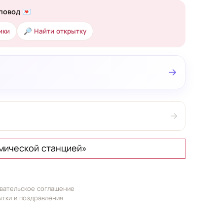
повод 💌
ики
🔎 Найти открытку
→
→
смической станцией»
вательское соглашение
ытки и поздравления