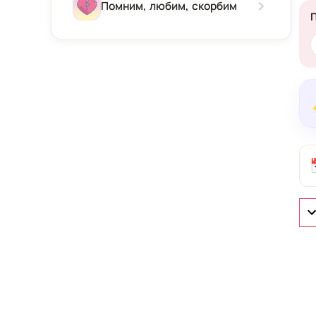
Зима
Помним, любим, скорбим
Весна
Лето
Осень