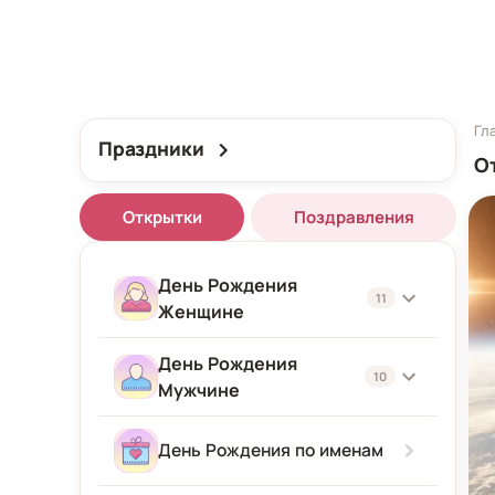
Гл
Праздники
О
Открытки
Поздравления
День Рождения
11
Женщине
День Рождения
Женщине
10
Мужчине
Подруге
Мужчине
День Рождения по именам
Девушке