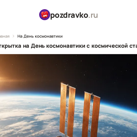
pozdravko
.ru
авная
На День космонавтики
ткрытка на День космонавтики с космической с