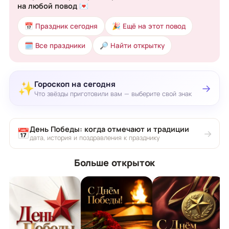
на любой повод 💌
📅 Праздник сегодня
🎉 Ещё на этот повод
🗓 Все праздники
🔎 Найти открытку
Гороскоп на сегодня
✨
→
Что звёзды приготовили вам — выберите свой знак
День Победы: когда отмечают и традиции
📅
→
дата, история и поздравления к празднику
Больше открыток