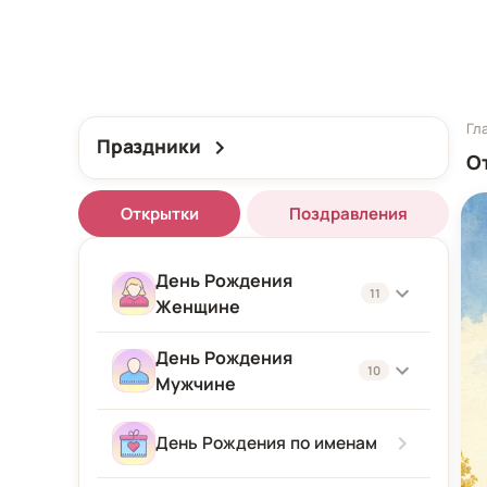
Гл
Праздники
О
Открытки
Поздравления
День Рождения
11
Женщине
День Рождения
Женщине
10
Мужчине
Подруге
Мужчине
День Рождения по именам
Девушке