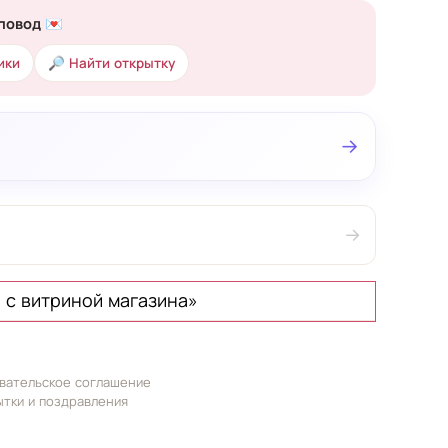
повод 💌
ики
🔎 Найти открытку
→
→
 с витриной магазина»
вательское соглашение
ытки и поздравления