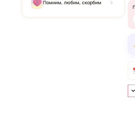
Зима
Помним, любим, скорбим
Весна
Лето
Осень