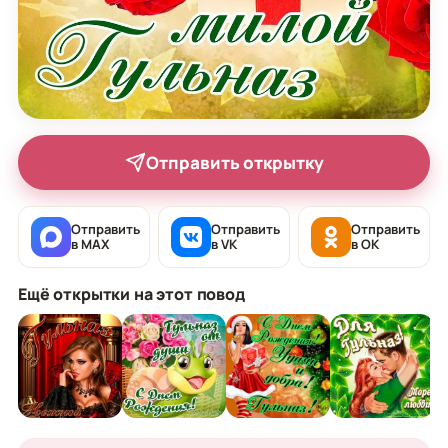
Отправить открытку
Отправить
Отправить
Отправить
в MAX
в VK
в OK
Ещё открытки на этот повод