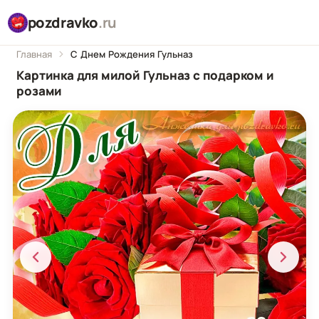
pozdravko
.ru
Главная
С Днем Рождения Гульназ
Картинка для милой Гульназ с подарком и
розами