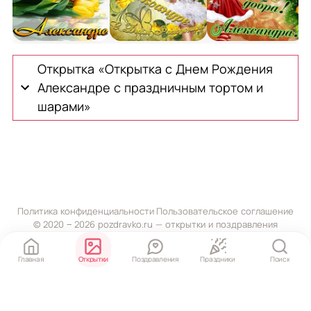
Картинка милой Александре с днем Рождения с бук
Картинка красотке Александре с Д
Картинка с Днем 
О
Открытка «Открытка с Днем Рождения
Александре с праздничным тортом и
шарами»
Политика конфиденциальности
·
Пользовательское соглашение
© 2020 ‒ 2026 pozdravko.ru — открытки и поздравления
Главная
Открытки
Поздравления
Праздники
Поиск