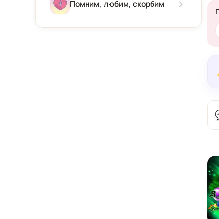
Зима
Помним, любим, скорбим
Весна
Лето
Осень