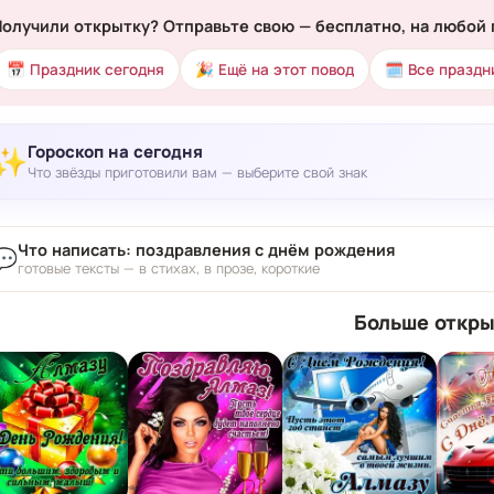
Получили открытку? Отправьте свою — бесплатно, на любой 
📅 Праздник сегодня
🎉 Ещё на этот повод
🗓 Все праздн
Гороскоп на сегодня
✨
Что звёзды приготовили вам — выберите свой знак
Что написать: поздравления с днём рождения
💬
готовые тексты — в стихах, в прозе, короткие
Больше откры