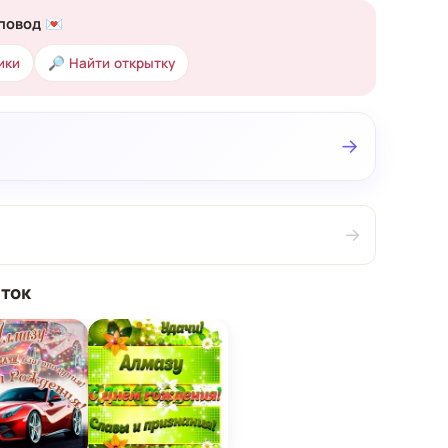
повод 💌
ики
🔎 Найти открытку
→
→
ток