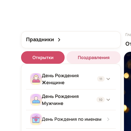
Гл
Праздники
О
Открытки
Поздравления
День Рождения
11
Женщине
День Рождения
Женщине
10
Мужчине
Подруге
Мужчине
День Рождения по именам
Девушке