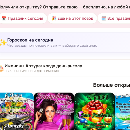
Получили открытку? Отправьте свою — бесплатно, на любой 
📅 Праздник сегодня
🎉 Ещё на этот повод
🗓 Все праздн
Гороскоп на сегодня
✨
Что звёзды приготовили вам — выберите свой знак
Именины Артура: когда день ангела
🎂
значение имени и даты именин
Больше откры