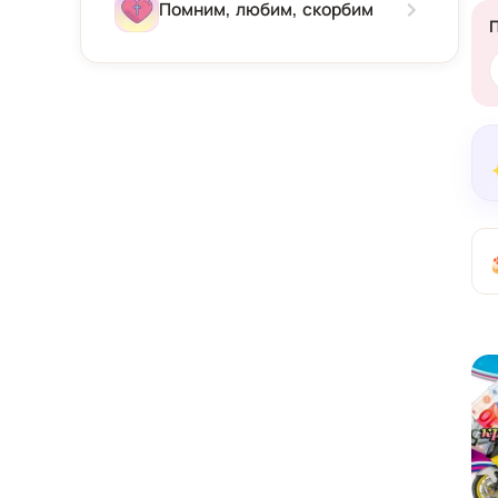
Зима
Помним, любим, скорбим
Весна
Лето
Осень