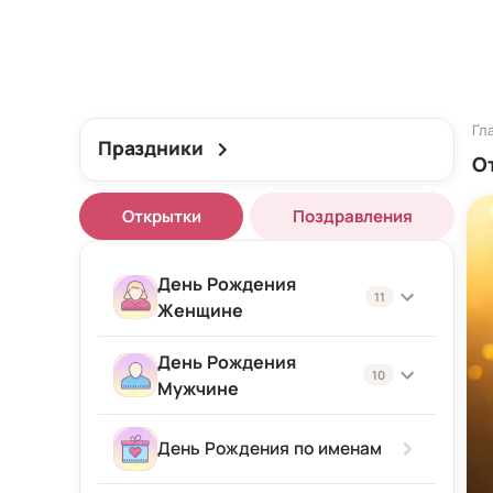
Гл
Праздники
О
Открытки
Поздравления
День Рождения
11
Женщине
День Рождения
Женщине
10
Мужчине
Подруге
Мужчине
День Рождения по именам
Девушке