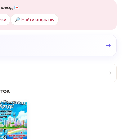
повод 💌
ики
🔎 Найти открытку
→
→
ток