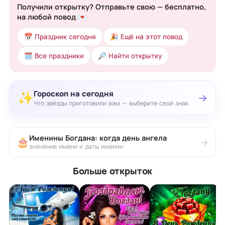
Получили открытку? Отправьте свою — бесплатно,
на любой повод 💌
📅 Праздник сегодня
🎉 Ещё на этот повод
🗓 Все праздники
🔎 Найти открытку
Гороскоп на сегодня
✨
→
Что звёзды приготовили вам — выберите свой знак
Именины Богдана: когда день ангела
🎂
→
значение имени и даты именин
Больше открыток