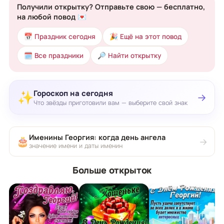
Получили открытку? Отправьте свою — бесплатно,
на любой повод 💌
📅 Праздник сегодня
🎉 Ещё на этот повод
🗓 Все праздники
🔎 Найти открытку
Гороскоп на сегодня
✨
→
Что звёзды приготовили вам — выберите свой знак
Именины Георгия: когда день ангела
🎂
→
значение имени и даты именин
Больше открыток