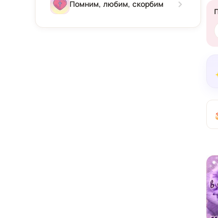
Зима
Помним, любим, скорбим
Весна
Лето
Осень