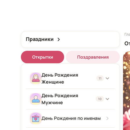
Гл
Праздники
О
Открытки
Поздравления
День Рождения
11
Женщине
День Рождения
Женщине
10
Мужчине
Подруге
Мужчине
День Рождения по именам
Девушке