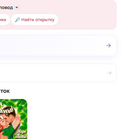
повод 💌
ики
🔎 Найти открытку
→
→
ток